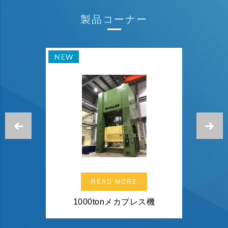
製品コーナー
Previous
N
READ MORE
ンター
1000tonメカプレス機
80